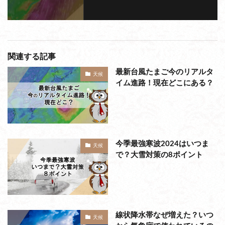
関連する記事
最新台風たまご今のリアルタ
天候
イム進路！現在どこにある？
今季最強寒波2024はいつま
天候
で？大雪対策の8ポイント
線状降水帯なぜ増えた？いつ
天候