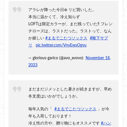
アラレが降った今日❄️ リピ買いした。
本当に温かくて、冷え知らず
LOFTは限定カラーが、まだ残っていた‼️ フレン
チローズは、ラストだった。ラストって、なん
か嬉しい
#まるでこたつソックス
#靴下サプ
リ
pic.twitter.com/VnyEwsOgvu
— glorious-garico (@avo_avovo)
November 18,
2023
まだまだジメッとした暑さが続きますが、早め
冬支度はいかがでしょうか。
毎年人気の「
#まるでこたつソックス
」が今
年も入荷しております！
冷え性の方や、贈り物にもオススメです
#ハン