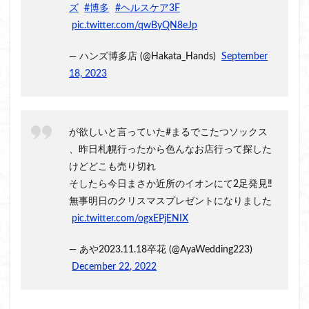
ズ
#博多
#ヘルスケア3F
pic.twitter.com/qwByQN8eJp
— ハンズ博多店 (@Hakata_Hands)
September
18, 2023
が欲しいと言っていた#まるでこたつソックス
、昨日札幌行ったから色んなお店行って探した
けどどこも売り切れ
そしたら今日まさか近所のイオンにて2足発見‼️
無事明日のクリスマスプレゼントになりました
pic.twitter.com/ogxEPjENIX
— あや2023.11.18卒花 (@AyaWedding223)
December 22, 2022