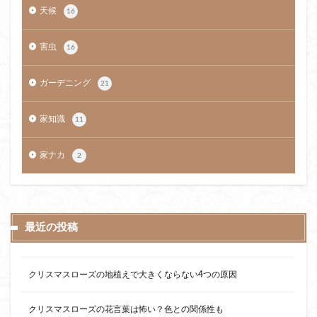
天候
16
害虫
16
ガーデニング
21
家知識
11
家ナカ
2
最近の投稿
クリスマスローズの地植えで大きくならない4つの原因
クリスマスローズの花言葉は怖い？色との関係性も