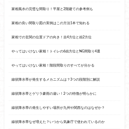
家相風水の完璧な間取り！平屋と2階建ての参考例も
家相の良い間取り図の実例はこの方法1本で知れる
家相での玄関の位置ドアの向き！吉4方位と凶2方位
やってはいけない家相！トイレの6凶方位とNG間取り4選
やってはいけない家相！階段間取りのすべてが分かる
線状降水帯が発生するメカニズムは？3つの段階別に解説
線状降水帯とゲリラ豪雨の違い！2つの特徴が明らかに
線状降水帯の発生しやすい場所が九州や関西なのはなぜか？
線状降水帯なぜ増えた？いつから気象庁で使われているのか