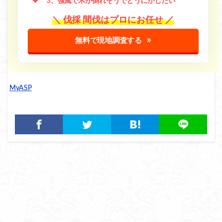
3、強風で木が倒れそうでどうにかしたい
＼ 伐採 間伐はプロにお任せ ／
無料で現地調査する
MyASP