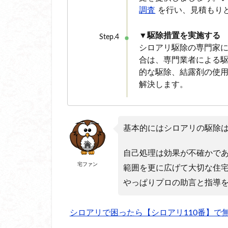
調査
を行い、見積もり
▼駆除措置を実施する
Step.4
シロアリ駆除の専門家
合は、専門業者による
的な駆除、結露剤の使
解決します。
基本的にはシロアリの駆除
自己処理は効果が不確かで
宅ファン
範囲を更に広げて大切な住
やっぱりプロの助言と指導
シロアリで困ったら【シロアリ110番】で