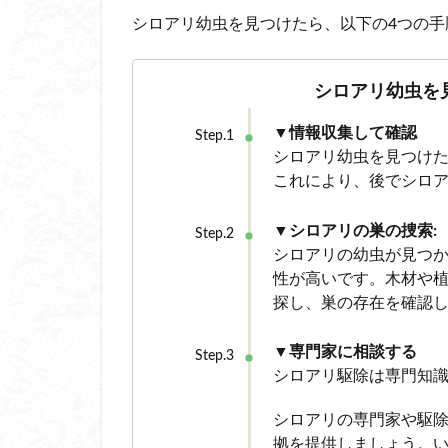
シロアリ幼虫を見つけたら、以下の4つの
シロアリ幼虫を
▼情報収集して確認
Step.1
シロアリ幼虫を見つけ
これにより、後でシロ
▼シロアリの巣の捜索:
Step.2
シロアリの幼虫が見つ
性が高いです。木材や
探し、巣の存在を確認
▼専門家に相談する
Step.3
シロアリ駆除は専門知
シロアリの専門家や駆
拠を提供しましょう。