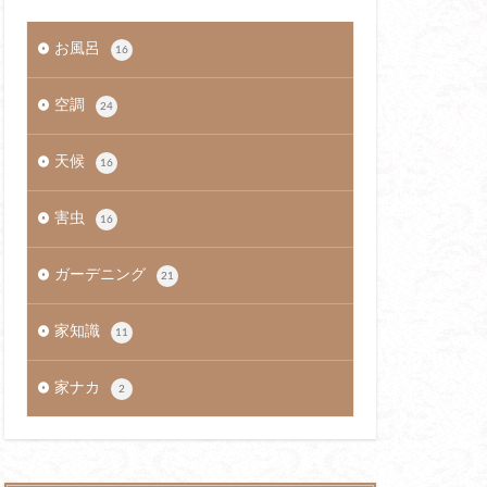
お風呂
16
空調
24
天候
16
害虫
16
ガーデニング
21
家知識
11
家ナカ
2