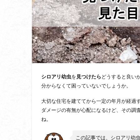
シロアリ
幼虫
を
見つけたら
どうすると良い
分からなくて困っていないでしょうか。
大切な住宅を建ててから一定の年月が経過
ダメージの有無が心配になるけど、その調
ね。
この記事では、シロアリ幼