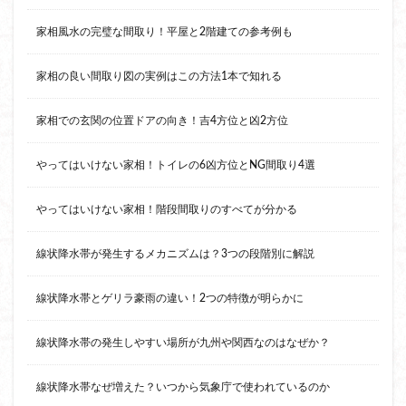
家相風水の完璧な間取り！平屋と2階建ての参考例も
家相の良い間取り図の実例はこの方法1本で知れる
家相での玄関の位置ドアの向き！吉4方位と凶2方位
やってはいけない家相！トイレの6凶方位とNG間取り4選
やってはいけない家相！階段間取りのすべてが分かる
線状降水帯が発生するメカニズムは？3つの段階別に解説
線状降水帯とゲリラ豪雨の違い！2つの特徴が明らかに
線状降水帯の発生しやすい場所が九州や関西なのはなぜか？
線状降水帯なぜ増えた？いつから気象庁で使われているのか