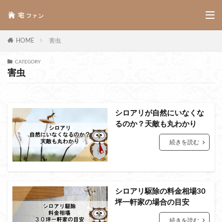
HOME
害虫
CATEGORY
害虫
シロアリが自然にいなくな
るのか？天敵も丸わかり
続きを読む
シロアリ駆除の料金相場30
坪一軒家の場合の目安
続きを読む