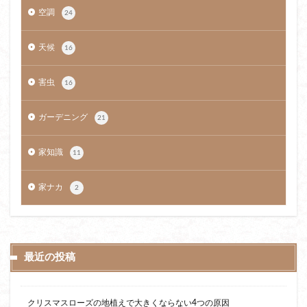
空調
24
天候
16
害虫
16
ガーデニング
21
家知識
11
家ナカ
2
最近の投稿
クリスマスローズの地植えで大きくならない4つの原因