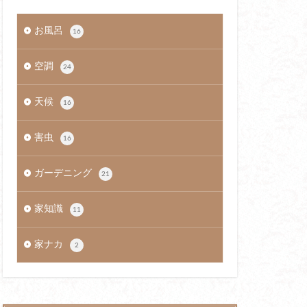
お風呂
16
空調
24
天候
16
害虫
16
ガーデニング
21
家知識
11
家ナカ
2